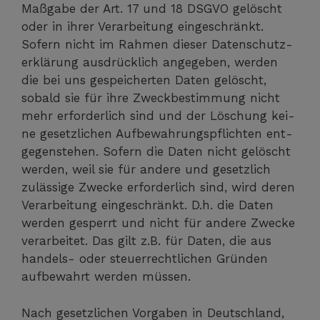
Maß­ga­be der Art. 17 und 18 DSGVO gelöscht
oder in ihrer Ver­ar­bei­tung ein­ge­schränkt.
Sofern nicht im Rah­men die­ser Daten­schutz­
er­klä­rung aus­drück­lich ange­ge­ben, wer­den
die bei uns gespei­cher­ten Daten gelöscht,
sobald sie für ihre Zweck­be­stim­mung nicht
mehr erfor­der­lich sind und der Löschung kei­
ne gesetz­li­chen Auf­be­wah­rungs­pflich­ten ent­
ge­gen­ste­hen. Sofern die Daten nicht gelöscht
wer­den, weil sie für ande­re und gesetz­lich
zuläs­si­ge Zwe­cke erfor­der­lich sind, wird deren
Ver­ar­bei­tung ein­ge­schränkt. D.h. die Daten
wer­den gesperrt und nicht für ande­re Zwe­cke
ver­ar­bei­tet. Das gilt z.B. für Daten, die aus
han­dels- oder steu­er­recht­li­chen Grün­den
auf­be­wahrt wer­den müssen.
Nach gesetz­li­chen Vor­ga­ben in Deutsch­land,