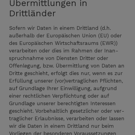
Übermittlungen in
Drittländer
Sofern wir Daten in einem Dritt­land (d.h.
außer­halb der Euro­päi­schen Uni­on (EU) oder
des Euro­päi­schen Wirt­schafts­raums (EWR))
ver­ar­bei­ten oder dies im Rah­men der Inan­
spruch­nah­me von Diens­ten Drit­ter oder
Offen­le­gung, bzw. Über­mitt­lung von Daten an
Drit­te geschieht, erfolgt dies nur, wenn es zur
Erfül­lung unse­rer (vor)vertraglichen Pflich­ten,
auf Grund­la­ge Ihrer Ein­wil­li­gung, auf­grund
einer recht­li­chen Ver­pflich­tung oder auf
Grund­la­ge unse­rer berech­tig­ten Inter­es­sen
geschieht. Vor­be­halt­lich gesetz­li­cher oder ver­
trag­li­cher Erlaub­nis­se, ver­ar­bei­ten oder las­sen
wir die Daten in einem Dritt­land nur beim
Vor­lie­gen der beson­de­ren Vor­aus­set­zun­gen