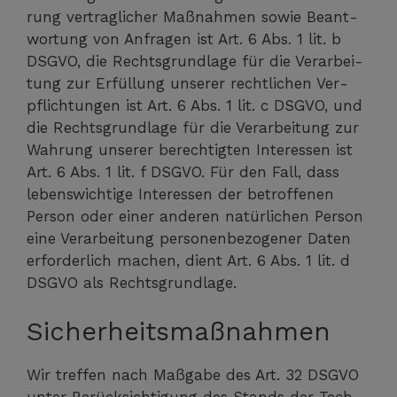
rung ver­trag­li­cher Maß­nah­men sowie Beant­
wor­tung von Anfra­gen ist Art. 6 Abs. 1 lit. b
DSGVO, die Rechts­grund­la­ge für die Ver­ar­bei­
tung zur Erfül­lung unse­rer recht­li­chen Ver­
pflich­tun­gen ist Art. 6 Abs. 1 lit. c DSGVO, und
die Rechts­grund­la­ge für die Ver­ar­bei­tung zur
Wah­rung unse­rer berech­tig­ten Inter­es­sen ist
Art. 6 Abs. 1 lit. f DSGVO. Für den Fall, dass
lebens­wich­ti­ge Inter­es­sen der betrof­fe­nen
Per­son oder einer ande­ren natür­li­chen Per­son
eine Ver­ar­bei­tung per­so­nen­be­zo­ge­ner Daten
erfor­der­lich machen, dient Art. 6 Abs. 1 lit. d
DSGVO als Rechtsgrundlage.
Sicherheitsmaßnahmen
Wir tref­fen nach Maß­ga­be des Art. 32 DSGVO