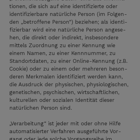
tio­nen, die sich auf eine iden­ti­fi­zier­te oder
iden­ti­fi­zier­ba­re natür­li­che Per­son (im Fol­gen­
den „betrof­fe­ne Per­son“) bezie­hen; als iden­ti­
fi­zier­bar wird eine natür­li­che Per­son ange­se­
hen, die direkt oder indi­rekt, ins­be­son­de­re
mit­tels Zuord­nung zu einer Ken­nung wie
einem Namen, zu einer Kenn­num­mer, zu
Stand­ort­da­ten, zu einer Online-Ken­nung (z.B.
Coo­kie) oder zu einem oder meh­re­ren beson­
de­ren Merk­ma­len iden­ti­fi­ziert wer­den kann,
die Aus­druck der phy­si­schen, phy­sio­lo­gi­schen,
gene­ti­schen, psy­chi­schen, wirt­schaft­li­chen,
kul­tu­rel­len oder sozia­len Iden­ti­tät die­ser
natür­li­chen Per­son sind.
„Ver­ar­bei­tung“ ist jeder mit oder ohne Hil­fe
auto­ma­ti­sier­ter Ver­fah­ren aus­ge­führ­te Vor­
gang oder jede sol­che Vor­gangs­rei­he im