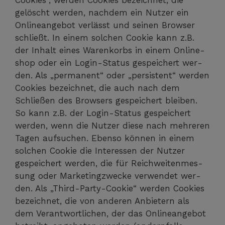
Coo­kies“, wer­den Coo­kies bezeich­net, die
gelöscht wer­den, nach­dem ein Nut­zer ein
Online­an­ge­bot ver­lässt und sei­nen Brow­ser
schließt. In einem sol­chen Coo­kie kann z.B.
der Inhalt eines Waren­korbs in einem Online­
shop oder ein Log­in-Sta­tus gespei­chert wer­
den. Als „per­ma­nent“ oder „per­sis­tent“ wer­den
Coo­kies bezeich­net, die auch nach dem
Schlie­ßen des Brow­sers gespei­chert blei­ben.
So kann z.B. der Log­in-Sta­tus gespei­chert
wer­den, wenn die Nut­zer die­se nach meh­re­ren
Tagen auf­su­chen. Eben­so kön­nen in einem
sol­chen Coo­kie die Inter­es­sen der Nut­zer
gespei­chert wer­den, die für Reich­wei­ten­mes­
sung oder Mar­ke­ting­zwe­cke ver­wen­det wer­
den. Als „Third-Par­ty-Coo­kie“ wer­den Coo­kies
bezeich­net, die von ande­ren Anbie­tern als
dem Ver­ant­wort­li­chen, der das Online­an­ge­bot