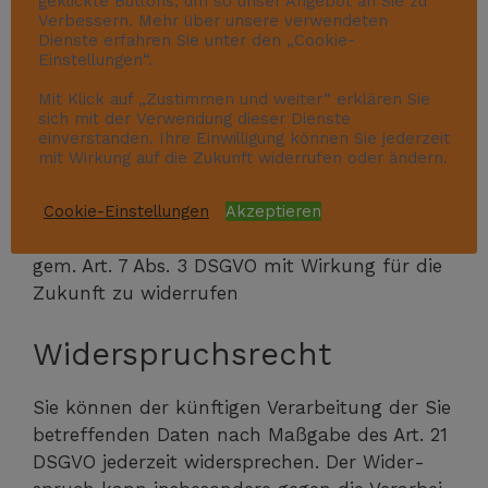
geklickte Buttons, um so unser Angebot an Sie zu
re Ver­ant­wort­li­che zu fordern.
Verbessern. Mehr über unsere verwendeten
Dienste erfahren Sie unter den „Cookie-
Einstellungen“.
Sie haben fer­ner gem. Art. 77 DSGVO das
Recht, eine Beschwer­de bei der zustän­di­gen
Mit Klick auf „Zustimmen und weiter“ erklären Sie
sich mit der Verwendung dieser Dienste
Auf­sichts­be­hör­de einzureichen.
einverstanden. Ihre Einwilligung können Sie jederzeit
mit Wirkung auf die Zukunft widerrufen oder ändern.
Widerrufsrecht
Cookie-Einstellungen
Akzeptieren
Sie haben das Recht, erteil­te Ein­wil­li­gun­gen
gem. Art. 7 Abs. 3 DSGVO mit Wir­kung für die
Zukunft zu widerrufen
Widerspruchsrecht
Sie kön­nen der künf­ti­gen Ver­ar­bei­tung der Sie
betref­fen­den Daten nach Maß­ga­be des Art. 21
DSGVO jeder­zeit wider­spre­chen. Der Wider­