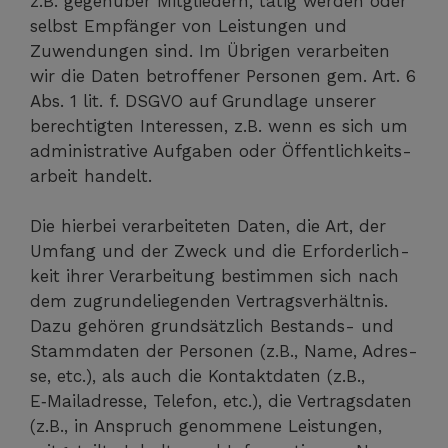
z.B. gegen­über Mit­glie­dern, tätig wer­den oder
selbst Emp­fän­ger von Leis­tun­gen und
Zuwen­dun­gen sind. Im Übri­gen ver­ar­bei­ten
wir die Daten betrof­fe­ner Per­so­nen gem. Art. 6
Abs. 1 lit. f. DSGVO auf Grund­la­ge unse­rer
berech­tig­ten Inter­es­sen, z.B. wenn es sich um
admi­nis­tra­ti­ve Auf­ga­ben oder Öffent­lich­keits­
ar­beit handelt.
Die hier­bei ver­ar­bei­te­ten Daten, die Art, der
Umfang und der Zweck und die Erfor­der­lich­
keit ihrer Ver­ar­bei­tung bestim­men sich nach
dem zugrun­de­lie­gen­den Ver­trags­ver­hält­nis.
Dazu gehö­ren grund­sätz­lich Bestands- und
Stamm­da­ten der Per­so­nen (z.B., Name, Adres­
se, etc.), als auch die Kon­takt­da­ten (z.B.,
E‑Mailadresse, Tele­fon, etc.), die Ver­trags­da­ten
(z.B., in Anspruch genom­me­ne Leis­tun­gen,