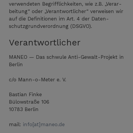
ver­wen­de­ten Begriff­lich­kei­ten, wie z.B. „Ver­ar­
bei­tung“ oder „Ver­ant­wort­li­cher“ ver­wei­sen wir
auf die Defi­ni­tio­nen im Art. 4 der Daten­
schutz­grund­ver­ord­nung (DSGVO).
Verantwortlicher
MANEO — Das schwu­le Anti-Gewalt-Pro­jekt in
Berlin
c/o Mann-o-Meter e. V.
Bas­ti­an Fin­ke
Bülow­stra­ße 106
10783 Ber­lin
mail:
info[at]maneo.de