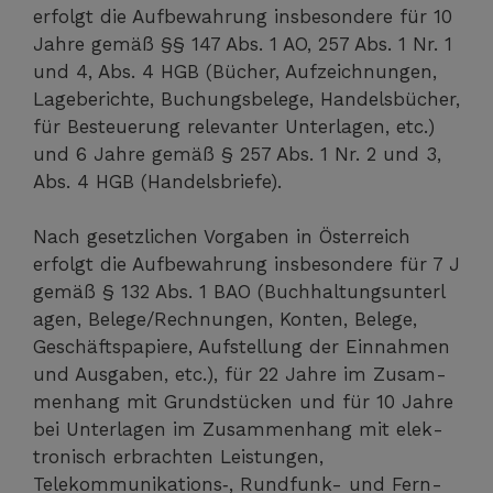
erfolgt die Auf­be­wah­rung ins­be­son­de­re für 10
Jah­re gemäß §§ 147 Abs. 1 AO, 257 Abs. 1 Nr. 1
und 4, Abs. 4 HGB (Bücher, Auf­zeich­nun­gen,
Lage­be­rich­te, Buchungs­be­le­ge, Han­dels­bü­cher,
für Besteue­rung rele­van­ter Unter­la­gen, etc.)
und 6 Jah­re gemäß § 257 Abs. 1 Nr. 2 und 3,
Abs. 4 HGB (Han­dels­brie­fe).
Nach gesetz­li­chen Vor­ga­ben in Öster­reich
erfolgt die Auf­be­wah­rung ins­be­son­de­re für 7 J
gemäß § 132 Abs. 1 BAO (Buch­hal­tungs­un­ter­l
a­gen, Belege/Rechnungen, Kon­ten, Bele­ge,
Geschäfts­pa­pie­re, Auf­stel­lung der Ein­nah­men
und Aus­ga­ben, etc.), für 22 Jah­re im Zusam­
men­hang mit Grund­stü­cken und für 10 Jah­re
bei Unter­la­gen im Zusam­men­hang mit elek­
tro­nisch erbrach­ten Leis­tun­gen,
Telekommunikations‑, Rund­funk- und Fern­