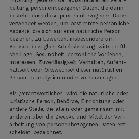
„Pro­fil­ing“ jede Art der auto­ma­ti­sier­ten Ver­ar­
bei­tung per­so­nen­be­zo­ge­ner Daten, die dar­in
besteht, dass die­se per­so­nen­be­zo­ge­nen Daten
ver­wen­det wer­den, um bestimm­te per­sön­li­che
Aspek­te, die sich auf eine natür­li­che Per­son
bezie­hen, zu bewer­ten, ins­be­son­de­re um
Aspek­te bezüg­lich Arbeits­leis­tung, wirt­schaft­li­
che Lage, Gesund­heit, per­sön­li­che Vor­lie­ben,
Inter­es­sen, Zuver­läs­sig­keit, Ver­hal­ten, Auf­ent­
halts­ort oder Orts­wech­sel die­ser natür­li­chen
Per­son zu ana­ly­sie­ren oder vorherzusagen.
Als „Ver­ant­wort­li­cher“ wird die natür­li­che oder
juris­ti­sche Per­son, Behör­de, Ein­rich­tung oder
ande­re Stel­le, die allein oder gemein­sam mit
ande­ren über die Zwe­cke und Mit­tel der Ver­
ar­bei­tung von per­so­nen­be­zo­ge­nen Daten ent­
schei­det, bezeichnet.