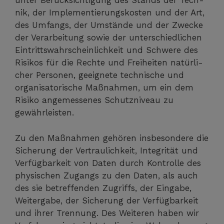
unter Berück­sich­ti­gung des Stands der Tech­
nik, der Imple­men­tie­rungs­kos­ten und der Art,
des Umfangs, der Umstän­de und der Zwe­cke
der Ver­ar­bei­tung sowie der unter­schied­li­chen
Ein­tritts­wahr­schein­lich­keit und Schwe­re des
Risi­kos für die Rech­te und Frei­hei­ten natür­li­
cher Per­so­nen, geeig­ne­te tech­ni­sche und
orga­ni­sa­to­ri­sche Maß­nah­men, um ein dem
Risi­ko ange­mes­se­nes Schutz­ni­veau zu
gewährleisten.
Zu den Maß­nah­men gehö­ren ins­be­son­de­re die
Siche­rung der Ver­trau­lich­keit, Inte­gri­tät und
Ver­füg­bar­keit von Daten durch Kon­trol­le des
phy­si­schen Zugangs zu den Daten, als auch
des sie betref­fen­den Zugriffs, der Ein­ga­be,
Wei­ter­ga­be, der Siche­rung der Ver­füg­bar­keit
und ihrer Tren­nung. Des Wei­te­ren haben wir