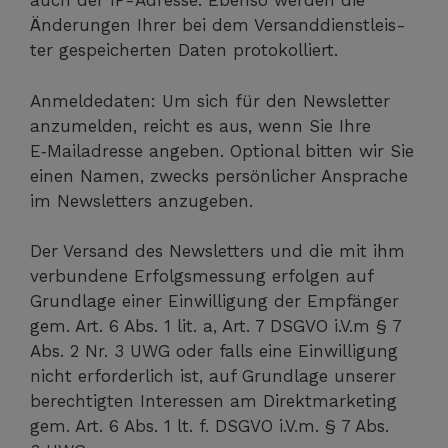
auch der IP-Adres­se. Eben­so wer­den die
Ände­run­gen Ihrer bei dem Ver­sand­dienst­leis­
ter gespei­cher­ten Daten protokolliert.
Anmel­de­da­ten: Um sich für den News­let­ter
anzu­mel­den, reicht es aus, wenn Sie Ihre
E‑Mailadresse ange­ben. Optio­nal bit­ten wir Sie
einen Namen, zwecks per­sön­li­cher Anspra­che
im News­let­ters anzugeben.
Der Ver­sand des News­let­ters und die mit ihm
ver­bun­de­ne Erfolgs­mes­sung erfol­gen auf
Grund­la­ge einer Ein­wil­li­gung der Emp­fän­ger
gem. Art. 6 Abs. 1 lit. a, Art. 7 DSGVO i.V.m § 7
Abs. 2 Nr. 3 UWG oder falls eine Ein­wil­li­gung
nicht erfor­der­lich ist, auf Grund­la­ge unse­rer
berech­tig­ten Inter­es­sen am Direkt­mar­ke­ting
gem. Art. 6 Abs. 1 lt. f. DSGVO i.V.m. § 7 Abs.