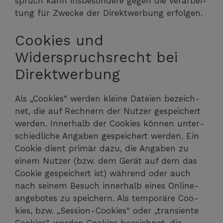
spruch kann ins­be­son­de­re gegen die Ver­ar­bei­
tung für Zwe­cke der Direkt­wer­bung erfolgen.
Cookies und
Widerspruchsrecht bei
Direktwerbung
Als „Coo­kies“ wer­den klei­ne Datei­en bezeich­
net, die auf Rech­nern der Nut­zer gespei­chert
wer­den. Inner­halb der Coo­kies kön­nen unter­
schied­li­che Anga­ben gespei­chert wer­den. Ein
Coo­kie dient pri­mär dazu, die Anga­ben zu
einem Nut­zer (bzw. dem Gerät auf dem das
Coo­kie gespei­chert ist) wäh­rend oder auch
nach sei­nem Besuch inner­halb eines Online­
an­ge­bo­tes zu spei­chern. Als tem­po­rä­re Coo­
kies, bzw. „Ses­si­on-Coo­kies“ oder „tran­si­en­te