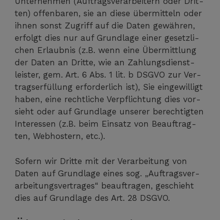
Unter­neh­men (Auf­trags­ver­ar­bei­tern oder Drit­
ten) offen­ba­ren, sie an die­se über­mit­teln oder
ihnen sonst Zugriff auf die Daten gewäh­ren,
erfolgt dies nur auf Grund­la­ge einer gesetz­li­
chen Erlaub­nis (z.B. wenn eine Über­mitt­lung
der Daten an Drit­te, wie an Zah­lungs­dienst­
leis­ter, gem. Art. 6 Abs. 1 lit. b DSGVO zur Ver­
trags­er­fül­lung erfor­der­lich ist), Sie ein­ge­wil­ligt
haben, eine recht­li­che Ver­pflich­tung dies vor­
sieht oder auf Grund­la­ge unse­rer berech­tig­ten
Inter­es­sen (z.B. beim Ein­satz von Beauf­trag­
ten, Web­hos­tern, etc.).
Sofern wir Drit­te mit der Ver­ar­bei­tung von
Daten auf Grund­la­ge eines sog. „Auf­trags­ver­
ar­bei­tungs­ver­tra­ges“ beauf­tra­gen, geschieht
dies auf Grund­la­ge des Art. 28 DSGVO.