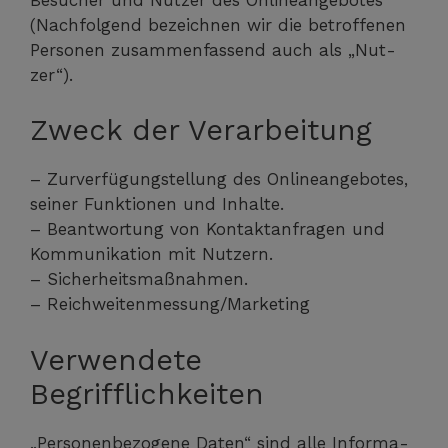
(Nach­fol­gend bezeich­nen wir die betrof­fe­nen
Per­so­nen zusam­men­fas­send auch als „Nut­
zer“).
Zweck der Verarbeitung
– Zur­ver­fü­gung­stel­lung des Online­an­ge­bo­tes,
sei­ner Funk­tio­nen und Inhal­te.
– Beant­wor­tung von Kon­takt­an­fra­gen und
Kom­mu­ni­ka­ti­on mit Nut­zern.
– Sicher­heits­maß­nah­men.
– Reichweitenmessung/Marketing
Verwendete
Begrifflichkeiten
„Per­so­nen­be­zo­ge­ne Daten“ sind alle Infor­ma­