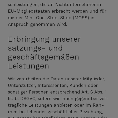
seh­leis­tun­gen, die an Nicht­un­ter­neh­mer in
EU-Mit­glied­staa­ten erbracht wer­den und für
die der Mini-One-Stop-Shop (MOSS) in
Anspruch genom­men wird.
Erbringung unserer
satzungs- und
geschäftsgemäßen
Leistungen
Wir ver­ar­bei­ten die Daten unse­rer Mit­glie­der,
Unter­stüt­zer, Inter­es­sen­ten, Kun­den oder
sons­ti­ger Per­so­nen ent­spre­chend Art. 6 Abs. 1
lit. b. DSGVO, sofern wir ihnen gegen­über ver­
trag­li­che Leis­tun­gen anbie­ten oder im Rah­
men bestehen­der geschäft­li­cher Bezie­hung,