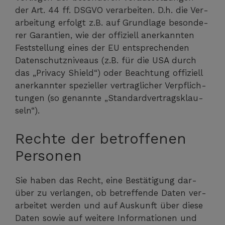
der Art. 44 ff. DSGVO ver­ar­bei­ten. D.h. die Ver­
ar­bei­tung erfolgt z.B. auf Grund­la­ge beson­de­
rer Garan­tien, wie der offi­zi­ell aner­kann­ten
Fest­stel­lung eines der EU ent­spre­chen­den
Daten­schutz­ni­veaus (z.B. für die USA durch
das „Pri­va­cy Shield“) oder Beach­tung offi­zi­ell
aner­kann­ter spe­zi­el­ler ver­trag­li­cher Ver­pflich­
tun­gen (so genann­te „Stan­dard­ver­trags­klau­
seln“).
Rechte der betroffenen
Personen
Sie haben das Recht, eine Bestä­ti­gung dar­
über zu ver­lan­gen, ob betref­fen­de Daten ver­
ar­bei­tet wer­den und auf Aus­kunft über die­se
Daten sowie auf wei­te­re Infor­ma­tio­nen und