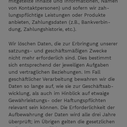
mit­ge­teil­te Inhal­te und Infor­ma­tio­nen, Namen
von Kon­takt­per­so­nen) und sofern wir zah­
lungs­pflich­ti­ge Leis­tun­gen oder Pro­duk­te
anbie­ten, Zah­lungs­da­ten (z.B., Bank­ver­bin­
dung, Zah­lungs­his­to­rie, etc.).
Wir löschen Daten, die zur Erbrin­gung unse­rer
sat­zungs- und geschäfts­mä­ßi­gen Zwe­cke
nicht mehr erfor­der­lich sind. Dies bestimmt
sich ent­spre­chend der jewei­li­gen Auf­ga­ben
und ver­trag­li­chen Bezie­hun­gen. Im Fall
geschäft­li­cher Ver­ar­bei­tung bewah­ren wir die
Daten so lan­ge auf, wie sie zur Geschäfts­ab­
wick­lung, als auch im Hin­blick auf etwa­ige
Gewähr­leis­tungs- oder Haf­tungs­pflich­ten
rele­vant sein kön­nen. Die Erfor­der­lich­keit der
Auf­be­wah­rung der Daten wird alle drei Jah­re
über­prüft; im Übri­gen gel­ten die gesetz­li­chen