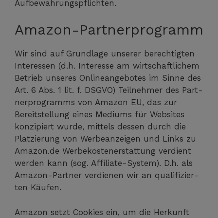
Aufbewahrungspflichten.
Amazon-Partnerprogramm
Wir sind auf Grund­la­ge unse­rer berech­tig­ten
Inter­es­sen (d.h. Inter­es­se am wirt­schaft­li­chem
Betrieb unse­res Online­an­ge­bo­tes im Sin­ne des
Art. 6 Abs. 1 lit. f. DSGVO) Teil­neh­mer des Part­
ner­pro­gramms von Ama­zon EU, das zur
Bereit­stel­lung eines Medi­ums für Web­sites
kon­zi­piert wur­de, mit­tels des­sen durch die
Plat­zie­rung von Wer­be­an­zei­gen und Links zu
Amazon.de Wer­be­kos­ten­er­stat­tung ver­dient
wer­den kann (sog. Affi­lia­te-Sys­tem). D.h. als
Ama­zon-Part­ner ver­die­nen wir an qua­li­fi­zier­
ten Käufen.
Ama­zon setzt Coo­kies ein, um die Her­kunft