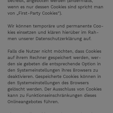
betreibt, ange­bo­ten wer­den (andern­falls,
wenn es nur des­sen Coo­kies sind spricht man
von „First-Par­ty Cookies“).
Wir kön­nen tem­po­rä­re und per­ma­nen­te Coo­
kies ein­set­zen und klä­ren hier­über im Rah­
men unse­rer Daten­schutz­er­klä­rung auf.
Falls die Nut­zer nicht möch­ten, dass Coo­kies
auf ihrem Rech­ner gespei­chert wer­den, wer­
den sie gebe­ten die ent­spre­chen­de Opti­on in
den Sys­tem­ein­stel­lun­gen ihres Brow­sers zu
deak­ti­vie­ren. Gespei­cher­te Coo­kies kön­nen in
den Sys­tem­ein­stel­lun­gen des Brow­sers
gelöscht wer­den. Der Aus­schluss von Coo­kies
kann zu Funk­ti­ons­ein­schrän­kun­gen die­ses
Online­an­ge­bo­tes führen.