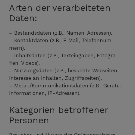
Arten der verarbeiteten
Daten:
– Bestands­da­ten (z.B., Namen, Adres­sen).
– Kon­takt­da­ten (z.B., E‑Mail, Tele­fon­num­
mern).
– Inhalts­da­ten (z.B., Text­ein­ga­ben, Foto­gra­
fien, Vide­os).
– Nut­zungs­da­ten (z.B., besuch­te Web­sei­ten,
Inter­es­se an Inhal­ten, Zugriffs­zei­ten).
– Meta-/Kom­mu­ni­ka­ti­ons­da­ten (z.B., Gerä­te-
Infor­ma­tio­nen, IP-Adressen).
Kategorien betroffener
Personen
Besu­cher und Nut­zer des Online­an­ge­bo­tes