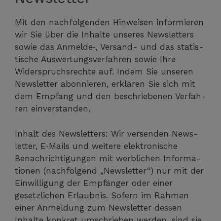
Mit den nach­fol­gen­den Hin­wei­sen infor­mie­ren
wir Sie über die Inhal­te unse­res News­let­ters
sowie das Anmelde‑, Ver­sand- und das sta­tis­
ti­sche Aus­wer­tungs­ver­fah­ren sowie Ihre
Wider­spruchs­rech­te auf. Indem Sie unse­ren
News­let­ter abon­nie­ren, erklä­ren Sie sich mit
dem Emp­fang und den beschrie­be­nen Ver­fah­
ren einverstanden.
Inhalt des News­let­ters: Wir ver­sen­den News­
let­ter, E‑Mails und wei­te­re elek­tro­ni­sche
Benach­rich­ti­gun­gen mit werb­li­chen Infor­ma­
tio­nen (nach­fol­gend „News­let­ter“) nur mit der
Ein­wil­li­gung der Emp­fän­ger oder einer
gesetz­li­chen Erlaub­nis. Sofern im Rah­men
einer Anmel­dung zum News­let­ter des­sen
Inhal­te kon­kret umschrie­ben wer­den, sind sie