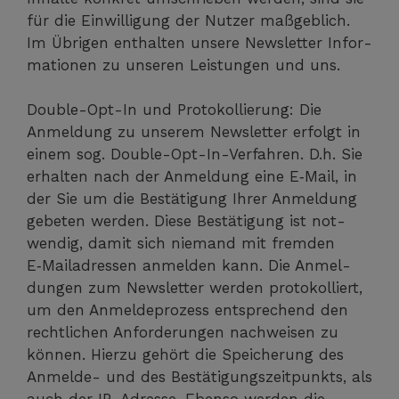
für die Ein­wil­li­gung der Nut­zer maß­geb­lich.
Im Übri­gen ent­hal­ten unse­re News­let­ter Infor­
ma­tio­nen zu unse­ren Leis­tun­gen und uns.
Dou­ble-Opt-In und Pro­to­kol­lie­rung: Die
Anmel­dung zu unse­rem News­let­ter erfolgt in
einem sog. Dou­ble-Opt-In-Ver­fah­ren. D.h. Sie
erhal­ten nach der Anmel­dung eine E‑Mail, in
der Sie um die Bestä­ti­gung Ihrer Anmel­dung
gebe­ten wer­den. Die­se Bestä­ti­gung ist not­
wen­dig, damit sich nie­mand mit frem­den
E‑Mailadressen anmel­den kann. Die Anmel­
dun­gen zum News­let­ter wer­den pro­to­kol­liert,
um den Anmel­de­pro­zess ent­spre­chend den
recht­li­chen Anfor­de­run­gen nach­wei­sen zu
kön­nen. Hier­zu gehört die Spei­che­rung des
Anmel­de- und des Bestä­ti­gungs­zeit­punkts, als