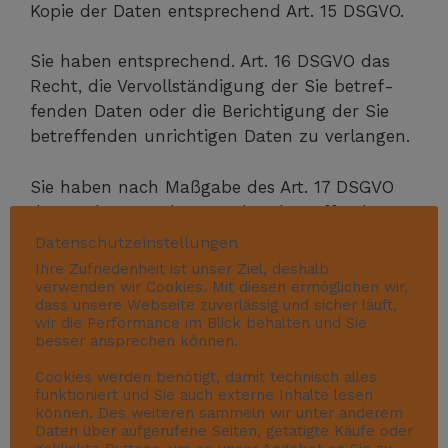
Kopie der Daten ent­spre­chend Art. 15 DSGVO.
Sie haben ent­spre­chend. Art. 16 DSGVO das
Recht, die Ver­voll­stän­di­gung der Sie betref­
fen­den Daten oder die Berich­ti­gung der Sie
betref­fen­den unrich­ti­gen Daten zu verlangen.
Sie haben nach Maß­ga­be des Art. 17 DSGVO
das Recht zu ver­lan­gen, dass betref­fen­de
Daten unver­züg­lich gelöscht wer­den, bzw.
Datenschutzeinstellungen
alter­na­tiv nach Maß­ga­be des Art. 18 DSGVO
Ihre Zufriedenheit ist unser Ziel, deshalb
eine Ein­schrän­kung der Ver­ar­bei­tung der
verwenden wir Cookies. Mit diesen ermöglichen wir,
dass unsere Webseite zuverlässig und sicher läuft,
Daten zu verlangen.
wir die Performance im Blick behalten und Sie
besser ansprechen können.
Sie haben das Recht zu ver­lan­gen, dass die
Cookies werden benötigt, damit technisch alles
Sie betref­fen­den Daten, die Sie uns bereit­ge­
funktioniert und Sie auch externe Inhalte lesen
stellt haben nach Maß­ga­be des Art. 20 DSGVO
können. Des weiteren sammeln wir unter anderem
Daten über aufgerufene Seiten, getätigte Käufe oder
zu erhal­ten und deren Über­mitt­lung an ande­