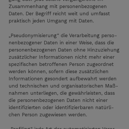
Zusam­men­hang mit per­so­nen­be­zo­ge­nen
Daten. Der Begriff reicht weit und umfasst
prak­tisch jeden Umgang mit Daten.
„Pseud­ony­mi­sie­rung“ die Ver­ar­bei­tung per­so­
nen­be­zo­ge­ner Daten in einer Wei­se, dass die
per­so­nen­be­zo­ge­nen Daten ohne Hin­zu­zie­hung
zusätz­li­cher Infor­ma­tio­nen nicht mehr einer
spe­zi­fi­schen betrof­fe­nen Per­son zuge­ord­net
wer­den kön­nen, sofern die­se zusätz­li­chen
Infor­ma­tio­nen geson­dert auf­be­wahrt wer­den
und tech­ni­schen und orga­ni­sa­to­ri­schen Maß­
nah­men unter­lie­gen, die gewähr­leis­ten, dass
die per­so­nen­be­zo­ge­nen Daten nicht einer
iden­ti­fi­zier­ten oder iden­ti­fi­zier­ba­ren natür­li­
chen Per­son zuge­wie­sen werden.