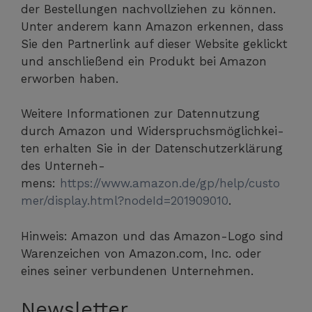
der Bestel­lun­gen nach­voll­zie­hen zu kön­nen.
Unter ande­rem kann Ama­zon erken­nen, dass
Sie den Part­ner­link auf die­ser Web­site geklickt
und anschlie­ßend ein Pro­dukt bei Ama­zon
erwor­ben haben.
Wei­te­re Infor­ma­tio­nen zur Daten­nut­zung
durch Ama­zon und Wider­spruchs­mög­lich­kei­
ten erhal­ten Sie in der Daten­schutz­er­klä­rung
des Unter­neh­
mens:
https://www.amazon.de/gp/help/custo
mer/display.html?nodeId=201909010
.
Hin­weis: Ama­zon und das Ama­zon-Logo sind
Waren­zei­chen von Amazon.com, Inc. oder
eines sei­ner ver­bun­de­nen Unternehmen.
Newsletter