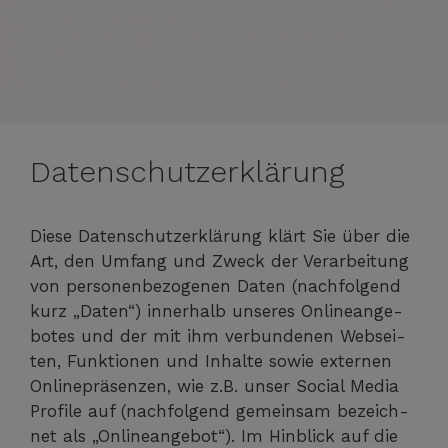
Datenschutzerklärung
Die­se Daten­schutz­er­klä­rung klärt Sie über die
Art, den Umfang und Zweck der Ver­ar­bei­tung
von per­so­nen­be­zo­ge­nen Daten (nach­fol­gend
kurz „Daten“) inner­halb unse­res Online­an­ge­
bo­tes und der mit ihm ver­bun­de­nen Web­sei­
ten, Funk­tio­nen und Inhal­te sowie exter­nen
Online­prä­sen­zen, wie z.B. unser Social Media
Pro­fi­le auf (nach­fol­gend gemein­sam bezeich­
net als „Online­an­ge­bot“). Im Hin­blick auf die