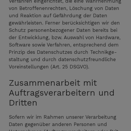
Ver­fah­ren ein­ge­rich­tet, die eine Wahr­neh­mung
von Betrof­fe­nen­rech­ten, Löschung von Daten
und Reak­ti­on auf Gefähr­dung der Daten
gewähr­leis­ten. Fer­ner berück­sich­ti­gen wir den
Schutz per­so­nen­be­zo­ge­ner Daten bereits bei
der Ent­wick­lung, bzw. Aus­wahl von Hard­ware,
Soft­ware sowie Ver­fah­ren, ent­spre­chend dem
Prin­zip des Daten­schut­zes durch Tech­nik­ge­
stal­tung und durch daten­schutz­freund­li­che
Vor­ein­stel­lun­gen (Art. 25 DSGVO).
Zusammenarbeit mit
Auftragsverarbeitern und
Dritten
Sofern wir im Rah­men unse­rer Ver­ar­bei­tung
Daten gegen­über ande­ren Per­so­nen und