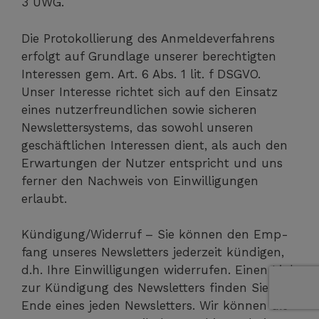
3 UWG.
Die Pro­to­kol­lie­rung des Anmel­de­ver­fah­rens
erfolgt auf Grund­la­ge unse­rer berech­tig­ten
Inter­es­sen gem. Art. 6 Abs. 1 lit. f DSGVO.
Unser Inter­es­se rich­tet sich auf den Ein­satz
eines nut­zer­freund­li­chen sowie siche­ren
News­let­ter­sys­tems, das sowohl unse­ren
geschäft­li­chen Inter­es­sen dient, als auch den
Erwar­tun­gen der Nut­zer ent­spricht und uns
fer­ner den Nach­weis von Ein­wil­li­gun­gen
erlaubt.
Kündigung/Widerruf – Sie kön­nen den Emp­
fang unse­res News­let­ters jeder­zeit kün­di­gen,
d.h. Ihre Ein­wil­li­gun­gen wider­ru­fen. Einen Link
zur Kün­di­gung des News­let­ters fin­den Sie am
Ende eines jeden News­let­ters. Wir kön­nen die