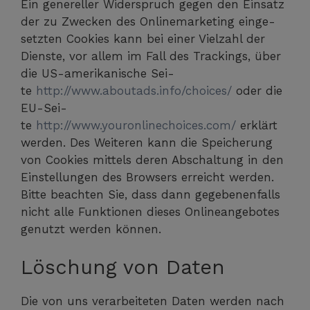
Ein gene­rel­ler Wider­spruch gegen den Ein­satz
der zu Zwe­cken des Online­mar­ke­ting ein­ge­
setz­ten Coo­kies kann bei einer Viel­zahl der
Diens­te, vor allem im Fall des Trackings, über
die US-ame­ri­ka­ni­sche Sei­
te
http://www.aboutads.info/choices/
oder die
EU-Sei­
te
http://www.youronlinechoices.com/
erklärt
wer­den. Des Wei­te­ren kann die Spei­che­rung
von Coo­kies mit­tels deren Abschal­tung in den
Ein­stel­lun­gen des Brow­sers erreicht wer­den.
Bit­te beach­ten Sie, dass dann gege­be­nen­falls
nicht alle Funk­tio­nen die­ses Online­an­ge­bo­tes
genutzt wer­den können.
Löschung von Daten
Die von uns ver­ar­bei­te­ten Daten wer­den nach