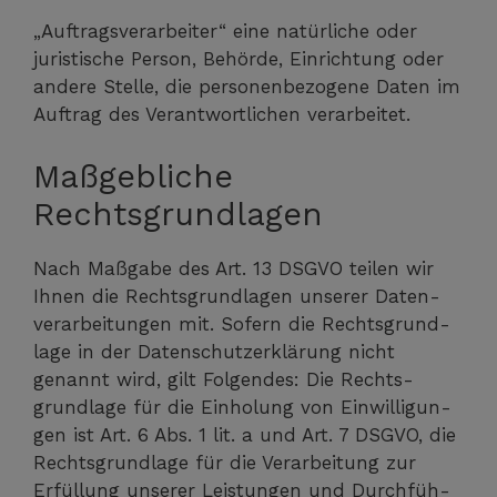
„Auf­trags­ver­ar­bei­ter“ eine natür­li­che oder
juris­ti­sche Per­son, Behör­de, Ein­rich­tung oder
ande­re Stel­le, die per­so­nen­be­zo­ge­ne Daten im
Auf­trag des Ver­ant­wort­li­chen verarbeitet.
Maßgebliche
Rechtsgrundlagen
Nach Maß­ga­be des Art. 13 DSGVO tei­len wir
Ihnen die Rechts­grund­la­gen unse­rer Daten­
ver­ar­bei­tun­gen mit. Sofern die Rechts­grund­
la­ge in der Daten­schutz­er­klä­rung nicht
genannt wird, gilt Fol­gen­des: Die Rechts­
grund­la­ge für die Ein­ho­lung von Ein­wil­li­gun­
gen ist Art. 6 Abs. 1 lit. a und Art. 7 DSGVO, die
Rechts­grund­la­ge für die Ver­ar­bei­tung zur
Erfül­lung unse­rer Leis­tun­gen und Durch­füh­