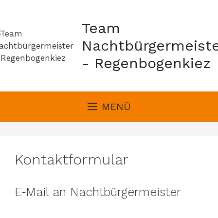
Zum
Inhalt
Team
springen
Nachtbürgermeiste
- Regenbogenkiez
MENÜ
Kontaktformular
E‑Mail an Nachtbürgermeister