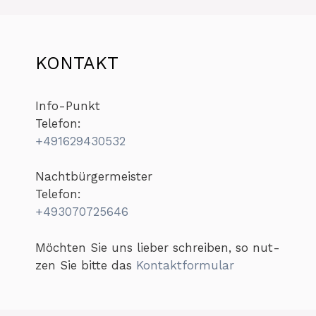
KONTAKT
Info-Punkt
Telefon:
+491629430532
Nacht­bür­ger­meis­ter
Telefon:
+493070725646
Möch­ten Sie uns lie­ber schrei­ben, so nut­
zen Sie bit­te das
Kon­takt­for­mu­lar