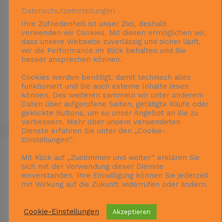
+491629430532
Datenschutzeinstellungen
Ihre Zufriedenheit ist unser Ziel, deshalb
Nacht­bür­ger­meis­ter
verwenden wir Cookies. Mit diesen ermöglichen wir,
Telefon:
dass unsere Webseite zuverlässig und sicher läuft,
wir die Performance im Blick behalten und Sie
+493070725646
besser ansprechen können.
Cookies werden benötigt, damit technisch alles
Möch­ten Sie uns lie­ber schrei­ben, so nut­
funktioniert und Sie auch externe Inhalte lesen
zen Sie bit­te das
Kon­takt­for­mu­lar
können. Des weiteren sammeln wir unter anderem
Daten über aufgerufene Seiten, getätigte Käufe oder
geklickte Buttons, um so unser Angebot an Sie zu
Verbessern. Mehr über unsere verwendeten
Dienste erfahren Sie unter den „Cookie-
Einstellungen“.
Mit Klick auf „Zustimmen und weiter“ erklären Sie
sich mit der Verwendung dieser Dienste
TERMINKALENDER
einverstanden. Ihre Einwilligung können Sie jederzeit
mit Wirkung auf die Zukunft widerrufen oder ändern.
Cookie-Einstellungen
Akzeptieren