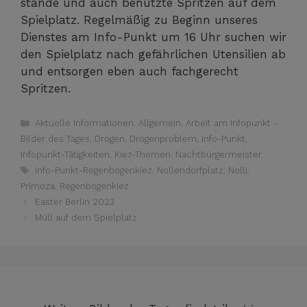
stän­de und auch benutz­te Sprit­zen auf dem
Spiel­platz. Regel­mä­ßig zu Beginn unse­res
Diens­tes am Info-Punkt um 16 Uhr suchen wir
den Spiel­platz nach gefähr­li­chen Uten­si­li­en ab
und ent­sor­gen eben auch fach­ge­recht
Spritzen.
Kategorien
Aktuelle Informationen
,
Allgemein
,
Arbeit am Infopunkt -
Bilder des Tages
,
Drogen
,
Drogenproblem
,
Info-Punkt
,
Infopunkt-Tätigkeiten
,
Kiez-Themen
,
Nachtbürgermeister
Schlagwörter
Info-Punkt-Regenbogenkiez
,
Nollendorfplatz
,
Nolli
,
Primoza
,
Regenbogenkiez
Easter Berlin 2023
Müll auf dem Spielplatz