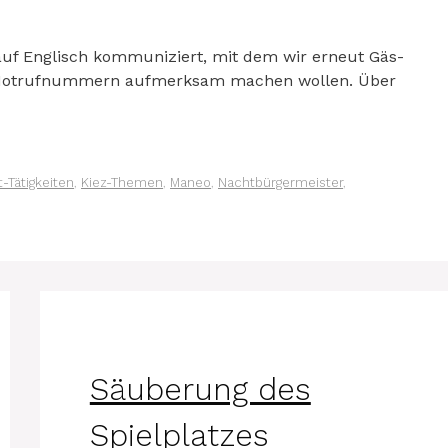
 auf Eng­lisch kom­mu­ni­ziert, mit dem wir erneut Gäs­
n Not­ruf­num­mern auf­merk­sam machen wol­len. Über
-Tätigkeiten
,
Kiez-Themen
,
Maneo
,
Nachtbürgermeister
,
Säuberung des
Spielplatzes