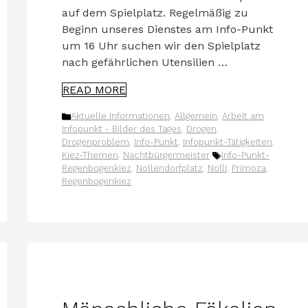
auf dem Spiel­platz. Regel­mä­ßig zu
Beginn unse­res Diens­tes am Info-Punkt
um 16 Uhr suchen wir den Spiel­platz
nach gefähr­li­chen Utensilien …
READ MORE
Kategorien
Aktuelle Informationen
,
Allgemein
,
Arbeit am
Infopunkt - Bilder des Tages
,
Drogen
,
Drogenproblem
,
Info-Punkt
,
Infopunkt-Tätigkeiten
,
Schlagwörter
Kiez-Themen
,
Nachtbürgermeister
Info-Punkt-
Regenbogenkiez
,
Nollendorfplatz
,
Nolli
,
Primoza
,
Regenbogenkiez