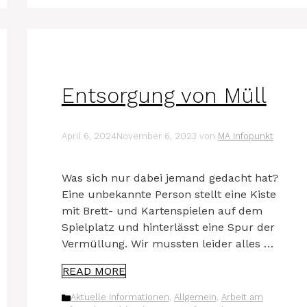
Entsorgung von Müll
April 6, 2024
November 6, 2023
von
MA Infopunkt
Was sich nur dabei jemand gedacht hat?
Eine unbe­kann­te Per­son stellt eine Kis­te
mit Brett- und Kar­ten­spie­len auf dem
Spiel­platz und hin­ter­lässt eine Spur der
Ver­mül­lung. Wir muss­ten lei­der alles …
READ MORE
Kategorien
Aktuelle Informationen
,
Allgemein
,
Arbeit am