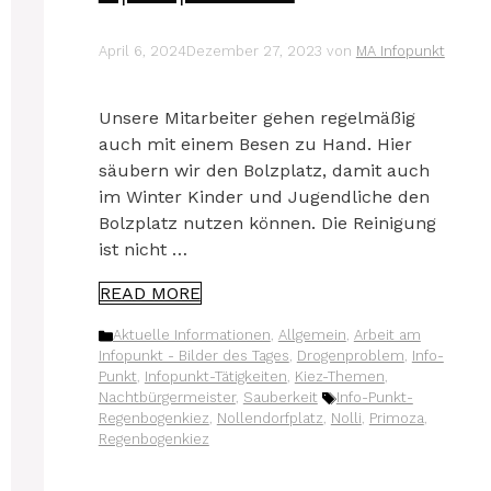
April 6, 2024
Dezember 27, 2023
von
MA Infopunkt
Unse­re Mit­ar­bei­ter gehen regel­mä­ßig
auch mit einem Besen zu Hand. Hier
säu­bern wir den Bolz­platz, damit auch
im Win­ter Kin­der und Jugend­li­che den
Bolz­platz nut­zen kön­nen. Die Rei­ni­gung
ist nicht …
READ MORE
Kategorien
Aktuelle Informationen
,
Allgemein
,
Arbeit am
Infopunkt - Bilder des Tages
,
Drogenproblem
,
Info-
Punkt
,
Infopunkt-Tätigkeiten
,
Kiez-Themen
,
Schlagwörter
Nachtbürgermeister
,
Sauberkeit
Info-Punkt-
Regenbogenkiez
,
Nollendorfplatz
,
Nolli
,
Primoza
,
Regenbogenkiez