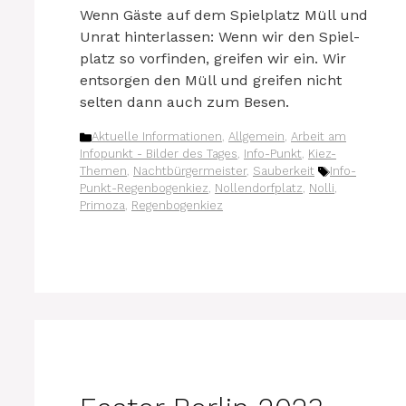
Wenn Gäs­te auf dem Spiel­platz Müll und
Unrat hin­ter­las­sen: Wenn wir den Spiel­
platz so vor­fin­den, grei­fen wir ein. Wir
ent­sor­gen den Müll und grei­fen nicht
sel­ten dann auch zum Besen.
Kategorien
Aktuelle Informationen
,
Allgemein
,
Arbeit am
Infopunkt - Bilder des Tages
,
Info-Punkt
,
Kiez-
Schlagwörter
Themen
,
Nachtbürgermeister
,
Sauberkeit
Info-
Punkt-Regenbogenkiez
,
Nollendorfplatz
,
Nolli
,
Primoza
,
Regenbogenkiez