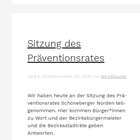
Sitzung des
Präventionsrates
April 6, 2024
November 30, 2023
von
MA Infopunkt
Wir haben heu­te an der Sit­zung des Prä­
ven­ti­ons­ra­tes Schö­ne­ber­ger Nor­den teil­
ge­nom­men. Hier kom­men Bürger*innen
zu Wort und der Bezirks­bür­ger­meis­ter
und die Bezirks­stadt­rä­te geben
Antworten.