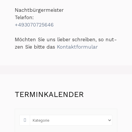
Nacht­bür­ger­meis­ter
Telefon:
+493070725646
Möch­ten Sie uns lie­ber schrei­ben, so nut­
zen Sie bit­te das
Kon­takt­for­mu­lar
TERMINKALENDER