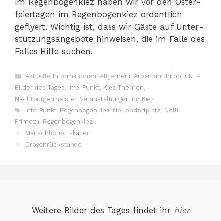
im Regen­bo­gen­kiez haben wir vor den Oster­
fei­er­ta­gen im Regen­bo­gen­kiez ordent­lich
gefly­ert. Wich­tig ist, dass wir Gäs­te auf Unter­
stüt­zungs­an­ge­bo­te hin­wei­sen, die im Fal­le des
Fal­les Hil­fe suchen.
Kategorien
Aktuelle Informationen
,
Allgemein
,
Arbeit am Infopunkt -
Bilder des Tages
,
Info-Punkt
,
Kiez-Themen
,
Nachtbürgermeister
,
Veranstaltungen im Kiez
Schlagwörter
Info-Punkt-Regenbogenkiez
,
Nollendorfplatz
,
Nolli
,
Primoza
,
Regenbogenkiez
Mänschliche Fäkalien
Drogenrückstände
Weitere Bilder des Tages findet ihr
hier